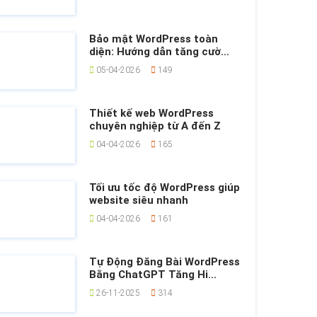
Bảo mật WordPress toàn
diện: Hướng dẫn tăng cườ...
05-04-2026
149
Thiết kế web WordPress
chuyên nghiệp từ A đến Z
04-04-2026
165
Tối ưu tốc độ WordPress giúp
website siêu nhanh
04-04-2026
161
Tự Động Đăng Bài WordPress
Bằng ChatGPT Tăng Hi...
26-11-2025
314