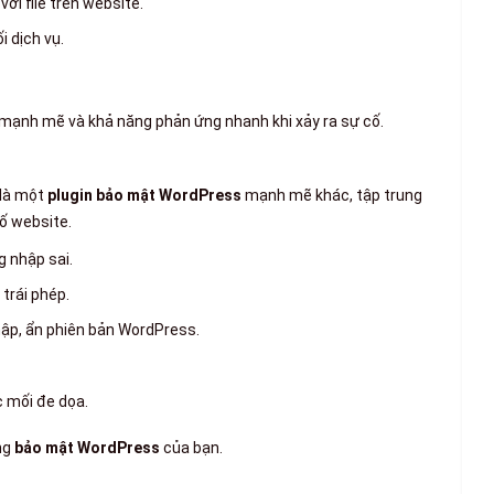
với file trên website.
i dịch vụ.
ệ mạnh mẽ và khả năng phản ứng nhanh khi xảy ra sự cố.
 là một
plugin bảo mật WordPress
mạnh mẽ khác, tập trung
ố website.
g nhập sai.
 trái phép.
ập, ẩn phiên bản WordPress.
 mối đe dọa.
ng
bảo mật WordPress
của bạn.