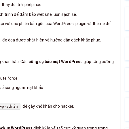
thay đổi trái phép nào.
ch trình để đảm bảo website luôn sạch sẽ.
 tại với các phiên bản gốc của WordPress, plugin và theme để
ối đe dọa được phát hiện và hướng dẫn cách khắc phục.
 khai thác. Các
công cụ bảo mật WordPress
giúp tăng cường
ute force.
ổ sung ngoài mật khẩu.
để gây khó khăn cho hacker.
wp-admin
ackup WordPress
định kỳ là yếu tố cực kỳ quan trọng trong