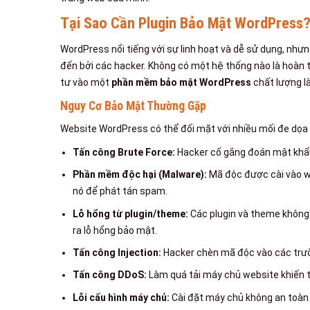
Tại Sao Cần Plugin Bảo Mật WordPress
WordPress nổi tiếng với sự linh hoạt và dễ sử dụng, như
đến bởi các hacker. Không có một hệ thống nào là hoàn t
tư vào một
phần mềm bảo mật WordPress
chất lượng là
Nguy Cơ Bảo Mật Thường Gặp
Website WordPress có thể đối mặt với nhiều mối đe dọa
Tấn công Brute Force:
Hacker cố gắng đoán mật khẩu 
Phần mềm độc hại (Malware):
Mã độc được cài vào w
nó để phát tán spam.
Lỗ hổng từ plugin/theme:
Các plugin và theme không
ra lỗ hổng bảo mật.
Tấn công Injection:
Hacker chèn mã độc vào các trườn
Tấn công DDoS:
Làm quá tải máy chủ website khiến 
Lỗi cấu hình máy chủ:
Cài đặt máy chủ không an toàn 