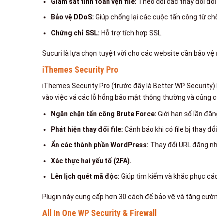
Giám sát tính toàn vẹn file:
Theo dõi các thay đổi đối 
Bảo vệ DDoS:
Giúp chống lại các cuộc tấn công từ chố
Chứng chỉ SSL:
Hỗ trợ tích hợp SSL.
Sucuri là lựa chọn tuyệt vời cho các website cần bảo v
iThemes Security Pro
iThemes Security Pro (trước đây là Better WP Security)
vào việc vá các lỗ hổng bảo mật thông thường và củng c
Ngăn chặn tấn công Brute Force:
Giới hạn số lần đăn
Phát hiện thay đổi file:
Cảnh báo khi có file bị thay đổi
Ẩn các thành phần WordPress:
Thay đổi URL đăng nh
Xác thực hai yếu tố (2FA).
Lên lịch quét mã độc:
Giúp tìm kiếm và khắc phục các
Plugin này cung cấp hơn 30 cách để bảo vệ và tăng cườ
All In One WP Security & Firewall