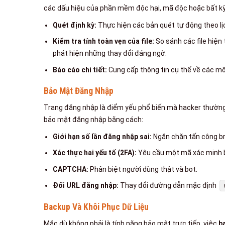
các dấu hiệu của phần mềm độc hại, mã độc hoặc bất kỳ 
Quét định kỳ:
Thực hiện các bản quét tự động theo lị
Kiểm tra tính toàn vẹn của file:
So sánh các file hiện
phát hiện những thay đổi đáng ngờ.
Báo cáo chi tiết:
Cung cấp thông tin cụ thể về các m
Bảo Mật Đăng Nhập
Trang đăng nhập là điểm yếu phổ biến mà hacker thường
bảo mật đăng nhập bằng cách:
Giới hạn số lần đăng nhập sai:
Ngăn chặn tấn công br
Xác thực hai yếu tố (2FA):
Yêu cầu một mã xác minh b
CAPTCHA:
Phân biệt người dùng thật và bot.
Đổi URL đăng nhập:
Thay đổi đường dẫn mặc định
Backup Và Khôi Phục Dữ Liệu
Mặc dù không phải là tính năng bảo mật trực tiếp, việc
b