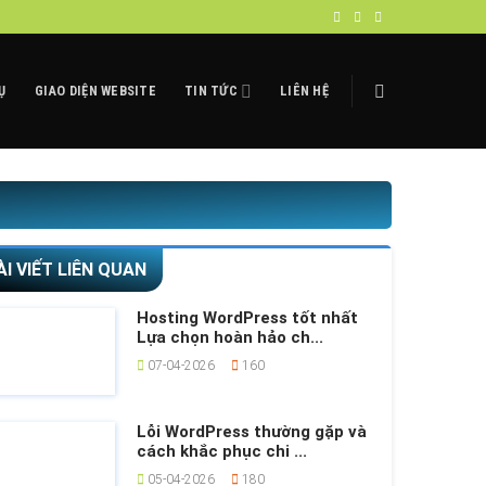
Ụ
GIAO DIỆN WEBSITE
TIN TỨC
LIÊN HỆ
ÀI VIẾT LIÊN QUAN
Hosting WordPress tốt nhất
Lựa chọn hoàn hảo ch...
07-04-2026
160
Lỗi WordPress thường gặp và
cách khắc phục chi ...
05-04-2026
180