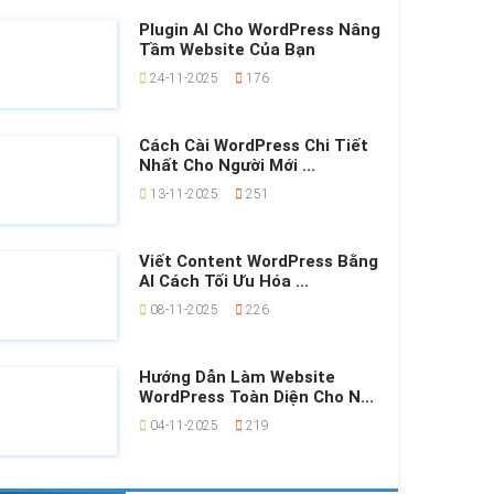
Plugin AI Cho WordPress Nâng
Tầm Website Của Bạn
24-11-2025
176
Cách Cài WordPress Chi Tiết
Nhất Cho Người Mới ...
13-11-2025
251
Viết Content WordPress Bằng
AI Cách Tối Ưu Hóa ...
08-11-2025
226
Hướng Dẫn Làm Website
WordPress Toàn Diện Cho N...
04-11-2025
219