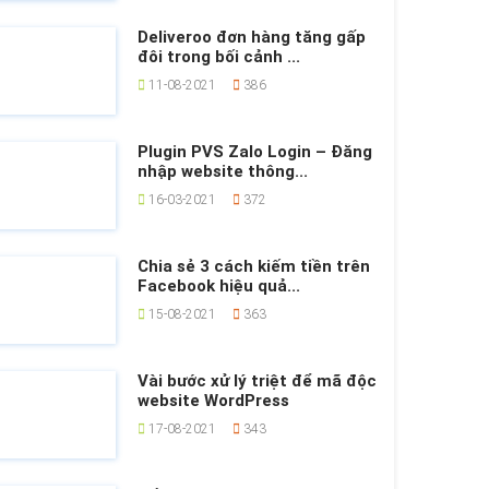
Deliveroo đơn hàng tăng gấp
đôi trong bối cảnh ...
11-08-2021
386
Plugin PVS Zalo Login – Đăng
nhập website thông...
16-03-2021
372
Chia sẻ 3 cách kiếm tiền trên
Facebook hiệu quả...
15-08-2021
363
Vài bước xử lý triệt để mã độc
website WordPress
17-08-2021
343