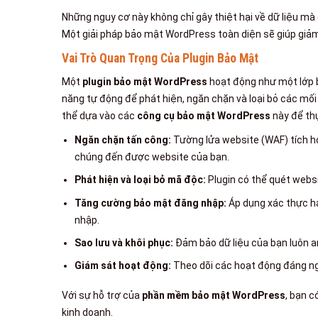
Những nguy cơ này không chỉ gây thiệt hại về dữ liệu mà
Một giải pháp bảo mật WordPress toàn diện sẽ giúp giảm 
Vai Trò Quan Trọng Của Plugin Bảo Mật
Một
plugin bảo mật WordPress
hoạt động như một lớp b
năng tự động để phát hiện, ngăn chặn và loại bỏ các mối 
thể dựa vào các
công cụ bảo mật WordPress
này để thự
Ngăn chặn tấn công:
Tường lửa website (WAF) tích hợp
chúng đến được website của bạn.
Phát hiện và loại bỏ mã độc:
Plugin có thể quét websi
Tăng cường bảo mật đăng nhập:
Áp dụng xác thực hai
nhập.
Sao lưu và khôi phục:
Đảm bảo dữ liệu của bạn luôn an
Giám sát hoạt động:
Theo dõi các hoạt động đáng ngờ
Với sự hỗ trợ của
phần mềm bảo mật WordPress
, bạn c
kinh doanh.