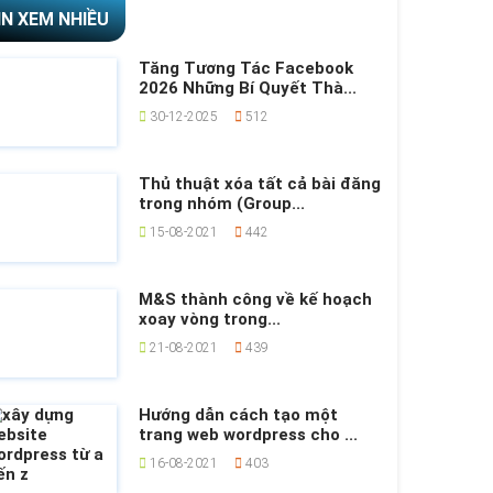
IN XEM NHIỀU
Tăng Tương Tác Facebook
2026 Những Bí Quyết Thà...
30-12-2025
512
Thủ thuật xóa tất cả bài đăng
trong nhóm (Group...
15-08-2021
442
M&S thành công về kế hoạch
xoay vòng trong...
21-08-2021
439
Hướng dẫn cách tạo một
trang web wordpress cho ...
16-08-2021
403