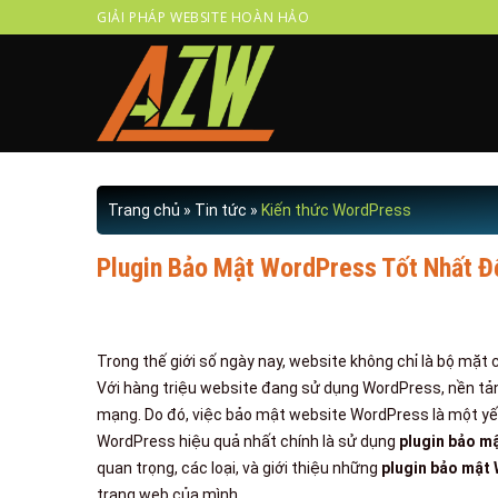
Skip
GIẢI PHÁP WEBSITE HOÀN HẢO
to
content
Trang chủ
»
Tin tức
»
Kiến thức WordPress
Plugin Bảo Mật WordPress Tốt Nhất Đ
Trong thế giới số ngày nay, website không chỉ là bộ mặt
Với hàng triệu website đang sử dụng WordPress, nền tả
mạng. Do đó, việc bảo mật website WordPress là một yế
WordPress hiệu quả nhất chính là sử dụng
plugin bảo m
quan trọng, các loại, và giới thiệu những
plugin bảo mật
trang web của mình.