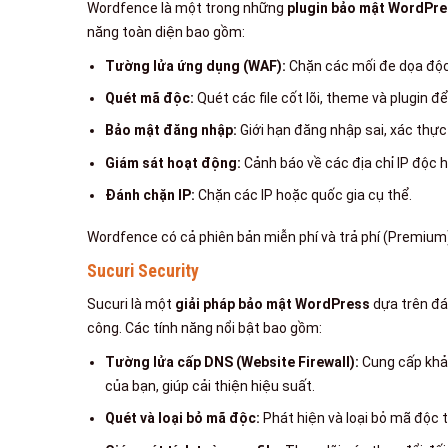
Wordfence là một trong những
plugin bảo mật WordPr
năng toàn diện bao gồm:
Tường lửa ứng dụng (WAF):
Chặn các mối đe dọa độc
Quét mã độc:
Quét các file cốt lõi, theme và plugin 
Bảo mật đăng nhập:
Giới hạn đăng nhập sai, xác thực 
Giám sát hoạt động:
Cảnh báo về các địa chỉ IP độc h
Đánh chặn IP:
Chặn các IP hoặc quốc gia cụ thể.
Wordfence có cả phiên bản miễn phí và trả phí (Premium)
Sucuri Security
Sucuri là một
giải pháp bảo mật WordPress
dựa trên đá
công. Các tính năng nổi bật bao gồm:
Tường lửa cấp DNS (Website Firewall):
Cung cấp khả 
của bạn, giúp cải thiện hiệu suất.
Quét và loại bỏ mã độc:
Phát hiện và loại bỏ mã độc 