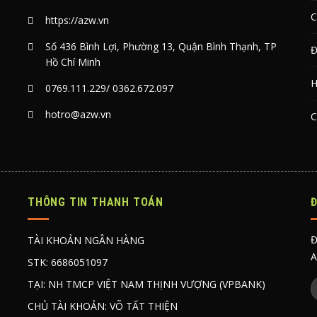
C
https://azw.vn
Số 436 Bình Lợi, Phường 13, Quận Bình Thạnh, TP
Đ
Hồ Chí Minh
H
0769.111.229
/
0362.672.097
hotro@azw.vn
C
THÔNG TIN THANH TOÁN
Đ
TÀI KHOẢN NGÂN HÀNG
A
STK: 6686051097
TẠI: NH TMCP VIỆT NAM THỊNH VƯỢNG (VPBANK)
CHỦ TÀI KHOẢN: VÕ TẤT THIỆN