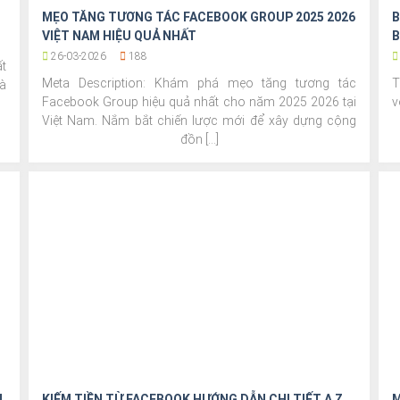
MẸO TĂNG TƯƠNG TÁC FACEBOOK GROUP 2025 2026
B
VIỆT NAM HIỆU QUẢ NHẤT
B
26-03-2026
188
t
Meta Description: Khám phá mẹo tăng tương tác
T
à
Facebook Group hiệu quả nhất cho năm 2025 2026 tại
v
]
Việt Nam. Nắm bắt chiến lược mới để xây dựng cộng
đồn [...]
N
KIẾM TIỀN TỪ FACEBOOK HƯỚNG DẪN CHI TIẾT A Z
M