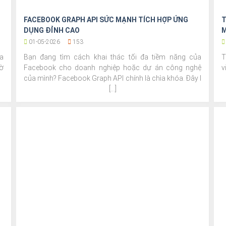
FACEBOOK GRAPH API SỨC MẠNH TÍCH HỢP ỨNG
T
DỤNG ĐỈNH CAO
M
01-05-2026
153
a
Bạn đang tìm cách khai thác tối đa tiềm năng của
T
ờ
Facebook cho doanh nghiệp hoặc dự án công nghệ
v
của mình? Facebook Graph API chính là chìa khóa. Đây l
[...]