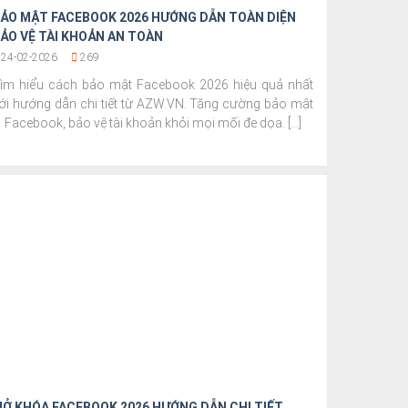
ẢO MẬT FACEBOOK 2026 HƯỚNG DẪN TOÀN DIỆN
ẢO VỆ TÀI KHOẢN AN TOÀN
24-02-2026
269
ìm hiểu cách bảo mật Facebook 2026 hiệu quả nhất
ới hướng dẫn chi tiết từ AZW.VN. Tăng cường bảo mật
Facebook, bảo vệ tài khoản khỏi mọi mối đe dọa. [...]
Ở KHÓA FACEBOOK 2026 HƯỚNG DẪN CHI TIẾT