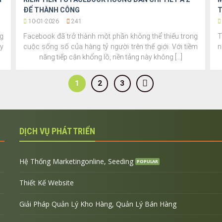
ĐỂ THÀNH CÔNG
T
10-01-2026
241
g
Facebook đã trở thành một phần không thể thiếu trong
T
ây
cuộc sống số của hàng tỷ người trên thế giới. Với tiềm
n
năng tiếp cận khổng lồ, nền tảng này không [...]
1
2
3
DỊCH VỤ PHÁT TRIỂN
Hệ Thống Marketingonline, Seeding
Thiết Kế Website
Giải Pháp Quản Lý Kho Hàng, Quản Lý Bán Hàng