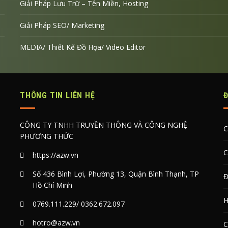
Giải Pháp Lưu Trữ – Tên Miền, Hosting
Giải Pháp SEO/ Marketing
MEDIA/ Thiết Kế Đồ Họa/ Video Editor
THÔNG TIN LIÊN HỆ
CÔNG TY TNHH TRUYỀN THÔNG VÀ CÔNG NGHỆ
C
PHƯƠNG THỨC
C
https://azw.vn
Số 436 Bình Lợi, Phường 13, Quận Bình Thạnh, TP
Đ
Hồ Chí Minh
H
0769.111.229
/
0362.672.097
hotro@azw.vn
C