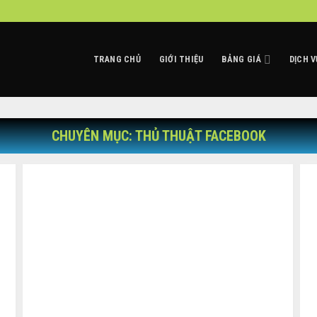
TRANG CHỦ
GIỚI THIỆU
BẢNG GIÁ
DỊCH V
CHUYÊN MỤC: THỦ THUẬT FACEBOOK