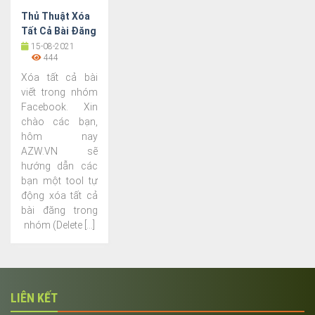
Thủ Thuật Xóa
Tất Cả Bài Đăng
Trong Nhóm
15-08-2021
444
(Group)
Facebook
Xóa tất cả bài
viết trong nhóm
Facebook. Xin
chào các bạn,
hôm nay
AZW.VN sẽ
hướng dẫn các
bạn một tool tự
động xóa tất cả
bài đăng trong
nhóm (Delete [...]
LIÊN KẾT