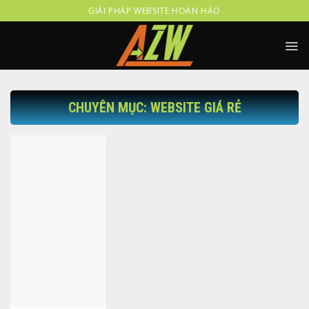
Skip
GIẢI PHÁP WEBSITE HOÀN HẢO
to
content
CHUYÊN MỤC: WEBSITE GIÁ RẺ