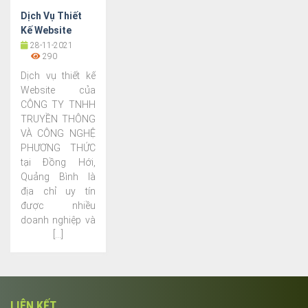
Dịch Vụ Thiết
Kế Website
Chuyên Nghiệp,
28-11-2021
290
Uy Tín Tại
Quảng Bình
Dịch vụ thiết kế
Website của
CÔNG TY TNHH
TRUYỀN THÔNG
VÀ CÔNG NGHỆ
PHƯƠNG THỨC
tại Đồng Hới,
Quảng Bình là
địa chỉ uy tín
được nhiều
doanh nghiệp và
[...]
LIÊN KẾT