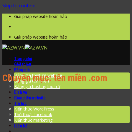
Skip to content
Giải pháp website hoàn hảo
Giải pháp website hoàn hảo
Trang chủ
Giới thiệu
Bảng giá
Chuyên mục: tên miền .com
Bảng giá thiết kế website
Bảng giá tên miền
Bảng giá hosting lưu trữ
Dịch vụ
Giao diện website
Tin tức
Kiến thức WordPress
Thủ thuật facebook
Kiến thức marketing
Liên hệ