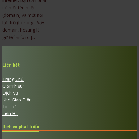
internet, bạn cần phải
có một tên miền
(domain) và một nơi
lưu trữ (hosting). Vậy
domain, hosting là
gì? Để hiểu rõ [...]
Liên kết
Trang Chủ
Giới Thiệu
Dịch Vụ
Kho Giao Diện
Tin Tức
Liên Hệ
Dịch vụ phát triển