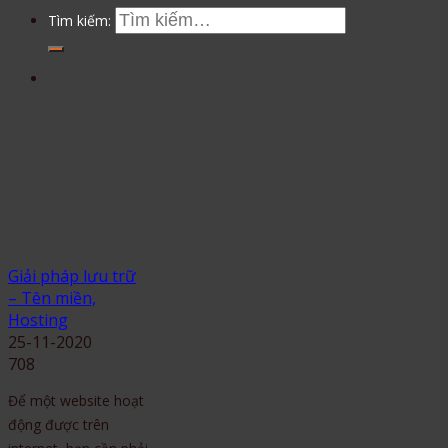
Tìm kiếm:
Giải pháp lưu trữ
– Tên miền,
Hosting
25-11-2020
708
Để một website hoạt
động được trên