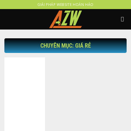
Skip
GIẢI PHÁP WEBSITE HOÀN HẢO
to
content
CHUYÊN MỤC: GIÁ RẺ