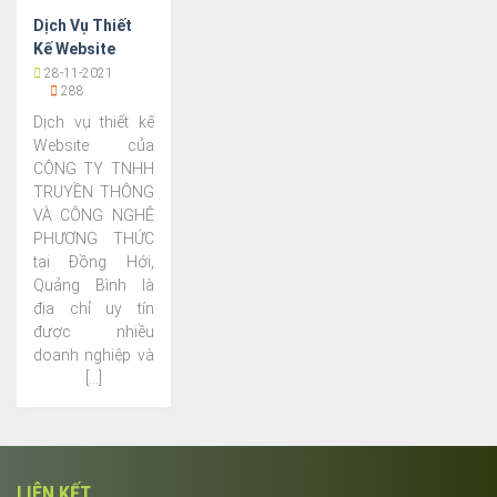
Dịch Vụ Thiết
Kế Website
Chuyên Nghiệp,
28-11-2021
288
Uy Tín Tại
Quảng Bình
Dịch vụ thiết kế
Website của
CÔNG TY TNHH
TRUYỀN THÔNG
VÀ CÔNG NGHỆ
PHƯƠNG THỨC
tại Đồng Hới,
Quảng Bình là
địa chỉ uy tín
được nhiều
doanh nghiệp và
[...]
LIÊN KẾT