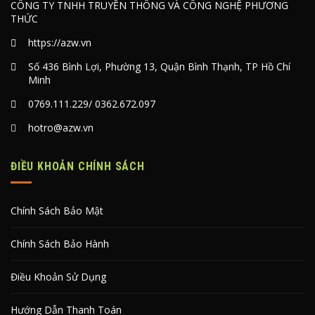
CÔNG TY TNHH TRUYỀN THÔNG VÀ CÔNG NGHỆ PHƯƠNG
THỨC
https://azw.vn
Số 436 Bình Lợi, Phường 13, Quận Bình Thạnh, TP Hồ Chí
Minh
0769.111.229
/
0362.672.097
hotro@azw.vn
ĐIỀU KHOẢN CHÍNH SÁCH
Chính Sách Bảo Mật
Chính Sách Bảo Hành
Điều Khoản Sử Dụng
Hướng Dẫn Thanh Toán