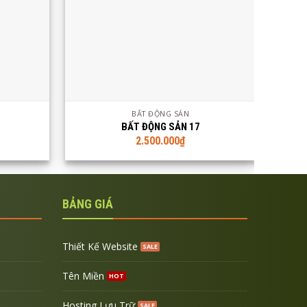
i tiết
Xem demo
Xem chi tiết
X
BẤT ĐỘNG SẢN
BẤT ĐỘNG SẢN 17
2.500.000
₫
BẢNG GIÁ
Thiết Kế Website
Tên Miền
Hosting Lưu Trữ