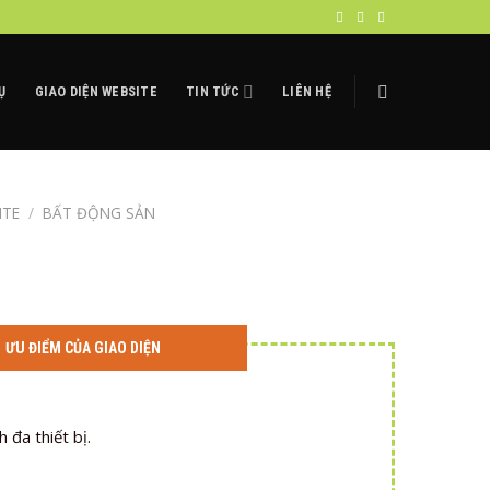
Ụ
GIAO DIỆN WEBSITE
TIN TỨC
LIÊN HỆ
ITE
/
BẤT ĐỘNG SẢN
ƯU ĐIỂM CỦA GIAO DIỆN
 đa thiết bị.