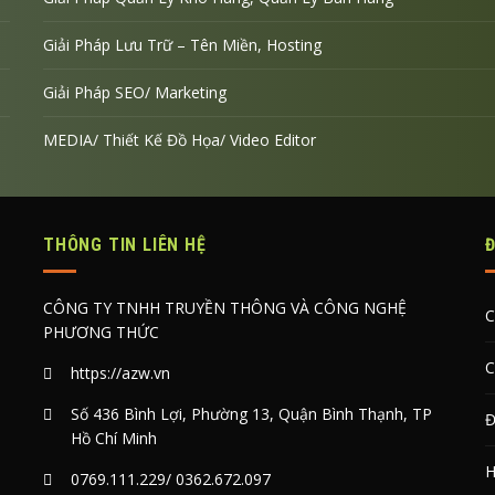
Giải Pháp Lưu Trữ – Tên Miền, Hosting
Giải Pháp SEO/ Marketing
MEDIA/ Thiết Kế Đồ Họa/ Video Editor
THÔNG TIN LIÊN HỆ
CÔNG TY TNHH TRUYỀN THÔNG VÀ CÔNG NGHỆ
C
PHƯƠNG THỨC
C
https://azw.vn
Số 436 Bình Lợi, Phường 13, Quận Bình Thạnh, TP
Đ
Hồ Chí Minh
H
0769.111.229
/
0362.672.097