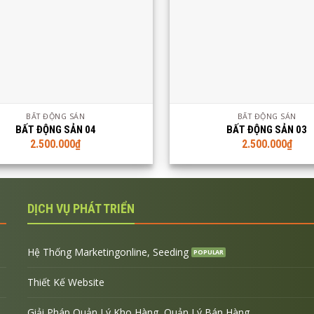
m demo
Xem chi tiết
Xem demo
Xem ch
BẤT ĐỘNG SẢN
BẤT ĐỘNG SẢN
BẤT ĐỘNG SẢN 04
BẤT ĐỘNG SẢN 03
2.500.000
₫
2.500.000
₫
DỊCH VỤ PHÁT TRIỂN
Hệ Thống Marketingonline, Seeding
Thiết Kế Website
Giải Pháp Quản Lý Kho Hàng, Quản Lý Bán Hàng