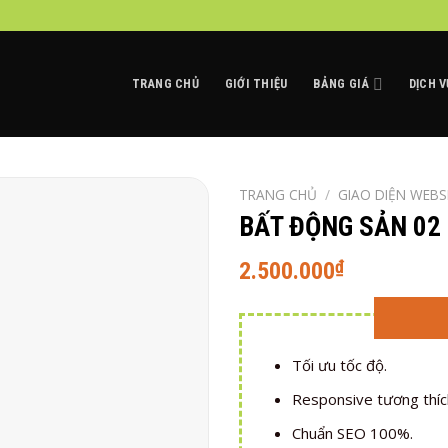
TRANG CHỦ
GIỚI THIỆU
BẢNG GIÁ
DỊCH V
TRANG CHỦ
/
GIAO DIỆN WEBS
BẤT ĐỘNG SẢN 02
₫
2.500.000
Tối ưu tốc độ.
Responsive tương thích
Chuẩn SEO 100%.